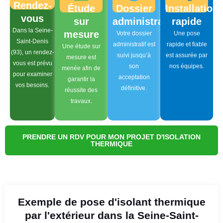
Rendez-
Étude
Dossier
Installation
vous
sur
administratif
rapide
Dans la Seine-
mesure
Votre dossier
Une pose
Saint-Denis
administratif est
rapide et fiable
Une étude sur
(93), un rendez-
suivi jusqu’à
est assurée par
mesure est
vous est prévu
son
nos équipes.
menée afin de
pour examiner
acceptation
garantir la
vos besoins.
définitive.
réussite des
travaux.
PRENDRE UN RDV POUR MON PROJET D'ISOLATION
THERMIQUE
Exemple de pose d'isolant thermique
par l'extérieur dans la Seine-Saint-