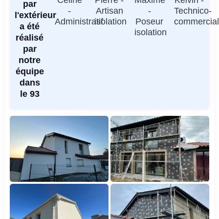
par
-
Artisan
-
Technico-
l'extérieur
Administratif
isolation
Poseur
commercia
a été
isolation
réalisé
par
notre
équipe
dans
le 93