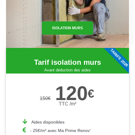
ISOLATION MURS
TARIFS 2026
Tarif isolation murs
Avant déduction des aides
120
€
150
€
TTC /m²
Aides disponibles
- 25€/m² avec Ma Prime Renov'