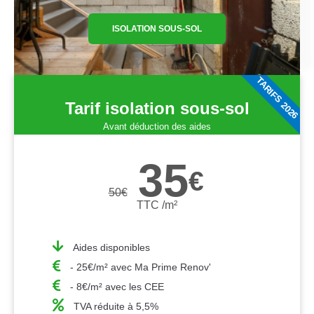
ISOLATION SOUS-SOL
TARIFS 2026
Tarif isolation sous-sol
Avant déduction des aides
35
€
50
€
TTC /m²
Aides disponibles
- 25€/m² avec Ma Prime Renov'
- 8€/m² avec les CEE
TVA réduite à 5,5%