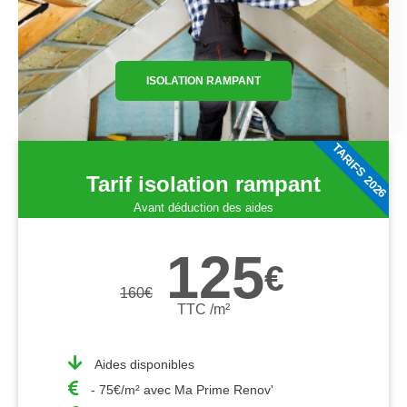
ISOLATION RAMPANT
TARIFS 2026
Tarif isolation rampant
Avant déduction des aides
125
€
160
€
TTC /m²
Aides disponibles
- 75€/m² avec Ma Prime Renov'