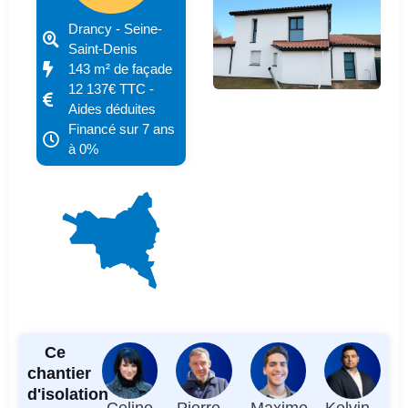
Drancy - Seine-
Saint-Denis
143 m² de façade
12 137€ TTC -
Aides déduites
Financé sur 7 ans
à 0%
Ce
chantier
d'isolation
Celine
Pierre -
Maxime
Kelvin -