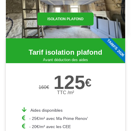
ISOLATION PLAFOND
TARIFS 2026
Tarif isolation plafond
Avant déduction des aides
125
€
160
€
TTC /m²
Aides disponibles
- 25€/m² avec Ma Prime Renov'
- 20€/m² avec les CEE